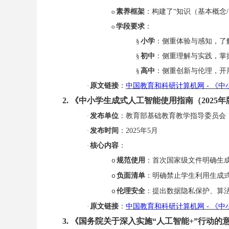
o
素养框架
：构建了
“知识（基本概念
o
学段要求
：
§
小学
：侧重体验与感知，了
§
初中
：侧重理解与实践，掌
§
高中
：侧重创新与伦理，开
·
原文链接
：
中国教育和科研计算机网
- 《
2. 《中小学生成式人工智能使用指南（2025
·
发布单位
：教育部基础教育教学指导委员会
·
发布时间
：
2025年5月
·
核心内容
：
规范使用
：首次国家级文件明确生
o
负面清单
：明确禁止学生利用生成
o
伦理安全
：提出数据隐私保护、算
o
·
原文链接
：
中国教育和科研计算机网
- 《
3. 《国务院关于深入实施“人工智能+”行动的