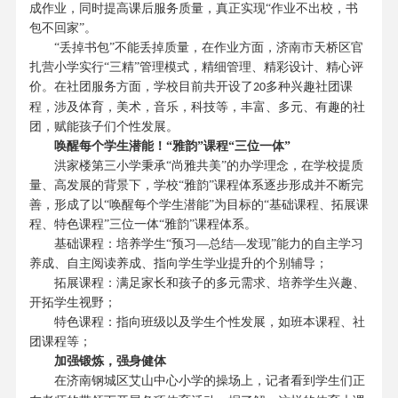
成作业，同时提高课后服务质量，真正实现“作业不出校，书
包不回家”。
“丢掉书包”不能丢掉质量，在作业方面，济南市天桥区官
扎营小学实行“三精”管理模式，精细管理、精彩设计、精心评
价。在社团服务方面，学校目前共开设了
多种兴趣社团课
20
程，涉及体育，美术，音乐，科技等，丰富、多元、有趣的社
团，赋能孩子们个性发展。
唤醒每个学生潜能！
“雅韵”课程“三位一体”
洪家楼第三小学秉承
“尚雅共美”的办学理念，在学校提质
量、高发展的背景下，学校“雅韵”课程体系逐步形成并不断完
善，形成了以“唤醒每个学生潜能”为目标的“基础课程、拓展课
程、特色课程”三位一体“雅韵”课程体系。
基础课程：培养学生
“预习—总结—发现”能力的自主学习
养成、自主阅读养成、指向学生学业提升的个别辅导；
拓展课程：满足家长和孩子的多元需求、培养学生兴趣、
开拓学生视野；
特色课程：指向班级以及学生个性发展，如班本课程、社
团课程等；
加强锻炼，强身健体
在济南钢城区艾山中心小学的操场上，记者看到学生们正