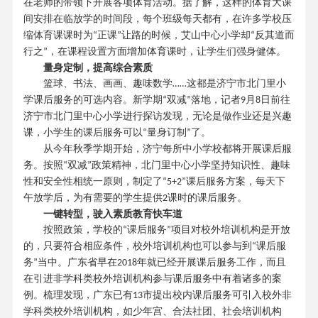
在老师的带领下开展各项体育活动。据了解，这样的体育大课
间安排在临放学的时间段，每个班级每天都有，在许多学校压
缩体育课课时为
正课
让路的时候，艾山中心小学却
反其道而
“
”
“
行之
，在课程设置方面增加体育课时，让学生们强身健体。
”
量身定制，提高综合素质
篮球、书法、画画、趣味数学
这都是济宁市北门里小
……
学课后服务的可选内容。新学期
双减
落地，记者
月
日前往
“
”
9
8
济宁市北门里中心小学进行探访发现，无论是做作业还是兴趣
课，小学生的课后服务可以
量身订制
了。
“
”
从今年秋季学期开始，济宁每所中小学校都将开展课后服
务。按照
双减
政策精神，北门里中心小学坚持知识性、趣味
“
”
性和安全性相统一原则，制定了
课后服务方案，每天下
“5+2”
午放学后，为有需要的学生提供
课时的课后服务。
2
一键转型，驶入素质教育快车道
按照政策，学
校的
课后服务
项目对校外培训机构是开放
“
”
的
，
只要符合相应条件，校外培训机构也可以参与到
课后服
“
务
当中。广东省早在
年就已经开展课后服务工作，而且
”
2018
在引进非学科类校外培训机构参与课后服务中有着诸多的案
例。梳理发现，广东已有
市提出校内课后服务可引入校外非
13
学科类校外培训机构，如少年宫、合法社团、社会培训机构